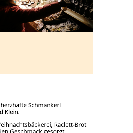
 herzhafte Schmankerl
 Klein.
eihnachtsbäckerei, Raclett-Brot
eden Geschmack gesorgt.