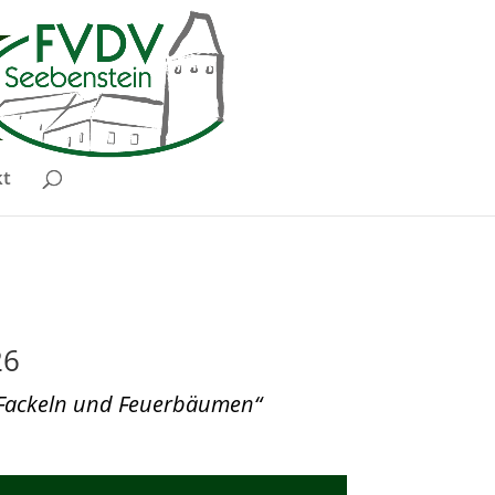
kt
26
 Fackeln und Feuerbäumen“